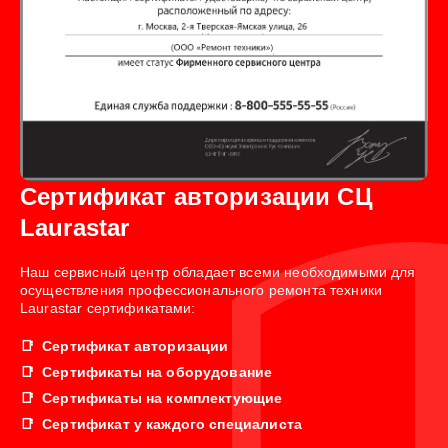
Сертификат авторизации СЦ
Laurastar
Наш сервисный центр обладает всеми необходимыми для
осуществления профессионального ремонта техники
Laurastar сертификатами:
Сертификат авторизации
Сертификаты на оборудование
Сертификаты на комплектующие
Сертификат у каждого специалиста