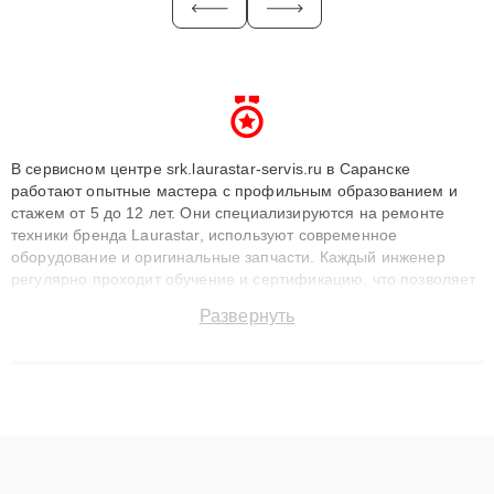
В сервисном центре srk.laurastar-servis.ru в Саранске
работают опытные мастера с профильным образованием и
стажем от 5 до 12 лет. Они специализируются на ремонте
техники бренда Laurastar, используют современное
оборудование и оригинальные запчасти. Каждый инженер
регулярно проходит обучение и сертификацию, что позволяет
быстро и точноdiagnostikировать поломки и восстанавливать
Развернуть
технику с сохранением гарантии до 3 лет. Наши мастера
решают сложные случаи: от замены матриц и материнских
плат до ремонта после залития и восстановления данных.
Благодаря высокой квалификации и ответственному подходу
клиенты получают быстрый, качественный ремонт и понятные
объяснения по результатам диагностики.