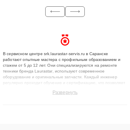
В сервисном центре srk.laurastar-servis.ru в Саранске
работают опытные мастера с профильным образованием и
стажем от 5 до 12 лет. Они специализируются на ремонте
техники бренда Laurastar, используют современное
оборудование и оригинальные запчасти. Каждый инженер
регулярно проходит обучение и сертификацию, что позволяет
быстро и точноdiagnostikировать поломки и восстанавливать
Развернуть
технику с сохранением гарантии до 3 лет. Наши мастера
решают сложные случаи: от замены матриц и материнских
плат до ремонта после залития и восстановления данных.
Благодаря высокой квалификации и ответственному подходу
клиенты получают быстрый, качественный ремонт и понятные
объяснения по результатам диагностики.