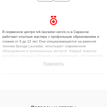
В сервисном центре srk.laurastar-servis.ru в Саранске
работают опытные мастера с профильным образованием и
стажем от 5 до 12 лет. Они специализируются на ремонте
техники бренда Laurastar, используют современное
оборудование и оригинальные запчасти. Каждый инженер
регулярно проходит обучение и сертификацию, что позволяет
быстро и точноdiagnostikировать поломки и восстанавливать
Развернуть
технику с сохранением гарантии до 3 лет. Наши мастера
решают сложные случаи: от замены матриц и материнских
плат до ремонта после залития и восстановления данных.
Благодаря высокой квалификации и ответственному подходу
клиенты получают быстрый, качественный ремонт и понятные
объяснения по результатам диагностики.