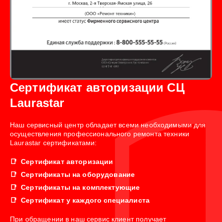
Сертификат авторизации СЦ
Laurastar
Наш сервисный центр обладает всеми необходимыми для
осуществления профессионального ремонта техники
Laurastar сертификатами:
Сертификат авторизации
Сертификаты на оборудование
Сертификаты на комплектующие
Сертификат у каждого специалиста
При обращении в наш сервис клиент получает