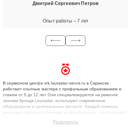
Дмитрий Сергеевич Петров
Опыт работы – 7 лет
В сервисном центре srk.laurastar-servis.ru в Саранске
работают опытные мастера с профильным образованием и
стажем от 5 до 12 лет. Они специализируются на ремонте
техники бренда Laurastar, используют современное
оборудование и оригинальные запчасти. Каждый инженер
регулярно проходит обучение и сертификацию, что позволяет
быстро и точноdiagnostikировать поломки и восстанавливать
Развернуть
технику с сохранением гарантии до 3 лет. Наши мастера
решают сложные случаи: от замены матриц и материнских