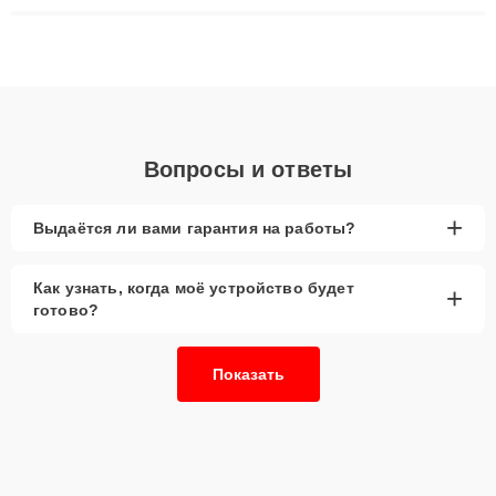
плат до ремонта после залития и восстановления данных.
Благодаря высокой квалификации и ответственному подходу
клиенты получают быстрый, качественный ремонт и понятные
объяснения по результатам диагностики.
Вопросы и ответы
+
Выдаётся ли вами гарантия на работы?
Как узнать, когда моё устройство будет
+
готово?
Показать