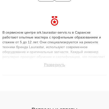
В сервисном центре srk.laurastar-servis.ru в Саранске
работают опытные мастера с профильным образованием и
стажем от 5 до 12 лет. Они специализируются на ремонте
техники бренда Laurastar, используют современное
оборудование и оригинальные запчасти. Каждый инженер
регулярно проходит обучение и сертификацию, что позволяет
быстро и точноdiagnostikировать поломки и восстанавливать
Развернуть
технику с сохранением гарантии до 3 лет. Наши мастера
решают сложные случаи: от замены матриц и материнских
плат до ремонта после залития и восстановления данных.
Благодаря высокой квалификации и ответственному подходу
клиенты получают быстрый, качественный ремонт и понятные
объяснения по результатам диагностики.