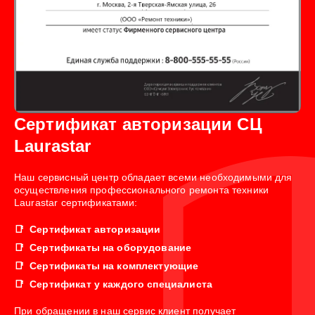
Сертификат авторизации СЦ
Laurastar
Наш сервисный центр обладает всеми необходимыми для
осуществления профессионального ремонта техники
Laurastar сертификатами:
Сертификат авторизации
Сертификаты на оборудование
Сертификаты на комплектующие
Сертификат у каждого специалиста
При обращении в наш сервис клиент получает