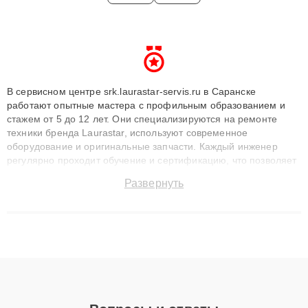
В сервисном центре srk.laurastar-servis.ru в Саранске
работают опытные мастера с профильным образованием и
стажем от 5 до 12 лет. Они специализируются на ремонте
техники бренда Laurastar, используют современное
оборудование и оригинальные запчасти. Каждый инженер
регулярно проходит обучение и сертификацию, что позволяет
быстро и точноdiagnostikировать поломки и восстанавливать
Развернуть
технику с сохранением гарантии до 3 лет. Наши мастера
решают сложные случаи: от замены матриц и материнских
плат до ремонта после залития и восстановления данных.
Благодаря высокой квалификации и ответственному подходу
клиенты получают быстрый, качественный ремонт и понятные
объяснения по результатам диагностики.