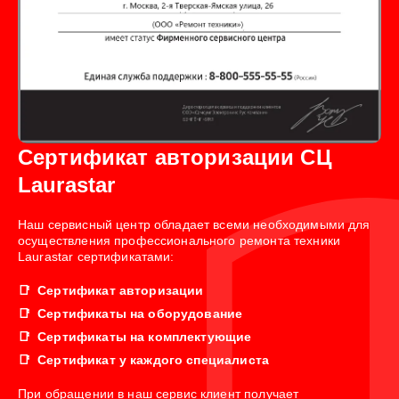
Сертификат авторизации СЦ
Laurastar
Наш сервисный центр обладает всеми необходимыми для
осуществления профессионального ремонта техники
Laurastar сертификатами:
Сертификат авторизации
Сертификаты на оборудование
Сертификаты на комплектующие
Сертификат у каждого специалиста
При обращении в наш сервис клиент получает