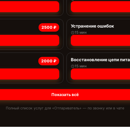
Устранение ошибок
2500 ₽
15 мин
Восстановление цепи пит
2000 ₽
15 мин
Показать всё
Полный список услуг для «
Отпариватель
» — по звонку или в чате