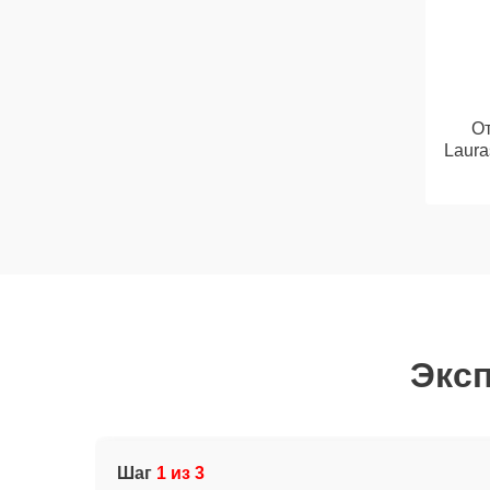
От
Laura
Эксп
Шаг
1 из 3