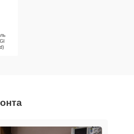
ль
GI
d)
монта