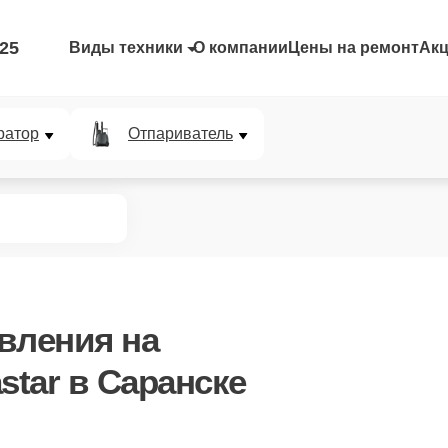
-25
Виды техники
О компании
Цены на ремонт
Ак
ратор
Отпариватель
авления
на
star в Саранске