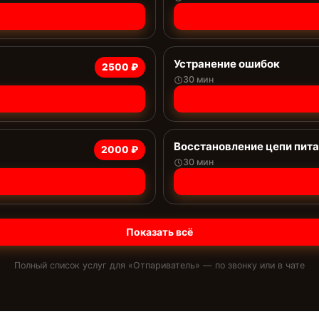
Устранение ошибок
2500 ₽
30 мин
Восстановление цепи пит
2000 ₽
30 мин
Показать всё
Полный список услуг для «
Отпариватель
» — по звонку или в чате