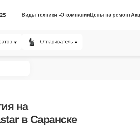
-25
Виды техники
О компании
Цены на ремонт
Ак
ратор
Отпариватель
тия
на
star в Саранске