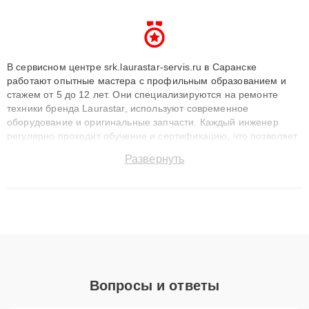
В сервисном центре srk.laurastar-servis.ru в Саранске
работают опытные мастера с профильным образованием и
стажем от 5 до 12 лет. Они специализируются на ремонте
техники бренда Laurastar, используют современное
оборудование и оригинальные запчасти. Каждый инженер
регулярно проходит обучение и сертификацию, что позволяет
быстро и точноdiagnostikировать поломки и восстанавливать
Развернуть
технику с сохранением гарантии до 3 лет. Наши мастера
решают сложные случаи: от замены матриц и материнских
плат до ремонта после залития и восстановления данных.
Благодаря высокой квалификации и ответственному подходу
клиенты получают быстрый, качественный ремонт и понятные
объяснения по результатам диагностики.
Вопросы и ответы