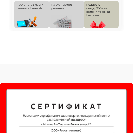
Расчет стоимости
Расчет сроков
Подарок:
ремонта Laurastar
ремонта
скидку
25%
на
ремонт техники
Laurastar