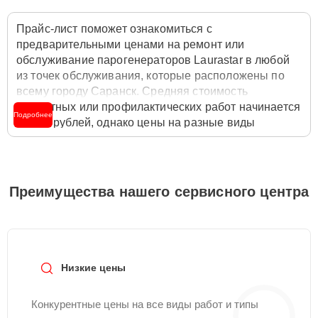
Прайс-лист поможет ознакомиться с
предварительными ценами на ремонт или
обслуживание парогенераторов Laurastar в любой
из точек обслуживания, которые расположены по
всему городу Саранск. Средняя стоимость
ремонтных или профилактических работ начинается
Подробнее
от 550 рублей, однако цены на разные виды
комплектующих могут различаться. Полную
стоимость работ с учётом запчастей или расходных
материалов необходимо уточнять со специалистом
службы заботы о клиентах. Для расчета итоговой
Преимущества нашего сервисного центра
стоимости ремонта парогенератора достаточно
позвонить по телефону горячей линии
+7 (800) 100-
91-25
или оставить заявку на нашем сайте Laurastar-
Servis.
Низкие цены
Конкурентные цены на все виды работ и типы