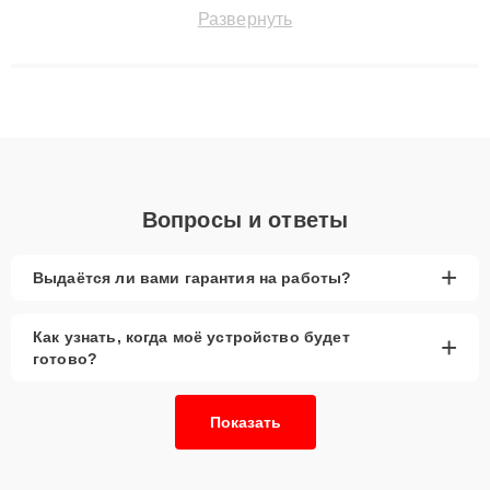
быстро и точноdiagnostikировать поломки и восстанавливать
Развернуть
технику с сохранением гарантии до 3 лет. Наши мастера
решают сложные случаи: от замены матриц и материнских
плат до ремонта после залития и восстановления данных.
Благодаря высокой квалификации и ответственному подходу
клиенты получают быстрый, качественный ремонт и понятные
объяснения по результатам диагностики.
Вопросы и ответы
+
Выдаётся ли вами гарантия на работы?
Как узнать, когда моё устройство будет
+
готово?
Показать