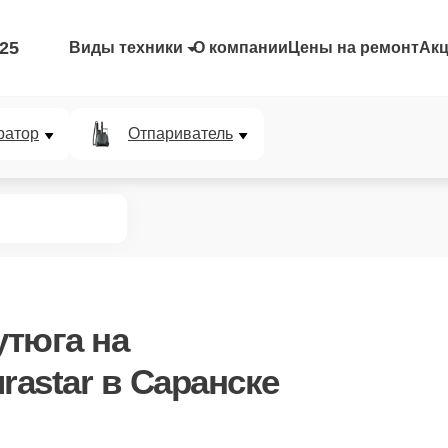
-25
Виды техники
О компании
Цены на ремонт
Ак
ратор
Отпариватель
утюга
на
rastar в Саранске