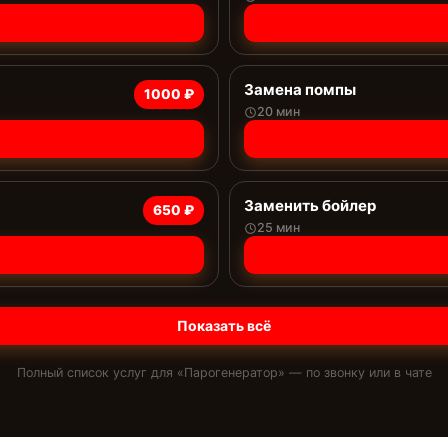
Замена помпы
1000 ₽
20 мин
Заменить бойлер
650 ₽
25 мин
Показать всё
Полный список услуг для «
Парогенератор
» — по звонку или в чате