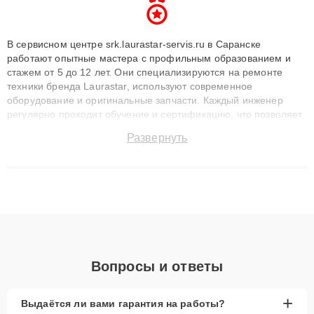
В сервисном центре srk.laurastar-servis.ru в Саранске
работают опытные мастера с профильным образованием и
стажем от 5 до 12 лет. Они специализируются на ремонте
техники бренда Laurastar, используют современное
оборудование и оригинальные запчасти. Каждый инженер
регулярно проходит обучение и сертификацию, что позволяет
быстро и точноdiagnostikировать поломки и восстанавливать
Развернуть
технику с сохранением гарантии до 3 лет. Наши мастера
решают сложные случаи: от замены матриц и материнских
плат до ремонта после залития и восстановления данных.
Благодаря высокой квалификации и ответственному подходу
клиенты получают быстрый, качественный ремонт и понятные
объяснения по результатам диагностики.
Вопросы и ответы
+
Выдаётся ли вами гарантия на работы?