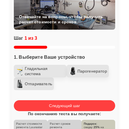
Отвечайте на вопросы, чтобы получить
расчет стоимости и сроков
Шаг
1 из 3
1. Выберите Ваше устройство
Гладильная
Парогенератор
система
Отпариватель
Следующий шаг
По окончанию теста вы получаете:
Расчет стоимости
Расчет сроков
Подарок:
ремонта Laurastar
ремонта
скидку
25%
на