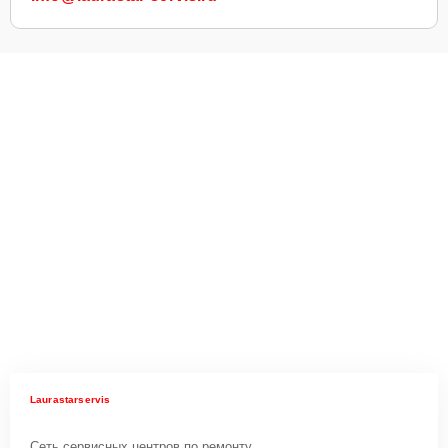
Laurastarservis
Сеть сервисных центров по ремонту