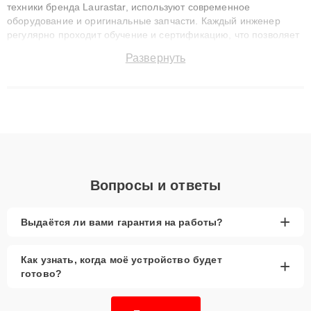
техники бренда Laurastar, используют современное
оборудование и оригинальные запчасти. Каждый инженер
регулярно проходит обучение и сертификацию, что позволяет
быстро и точноdiagnostikировать поломки и восстанавливать
Развернуть
технику с сохранением гарантии до 3 лет. Наши мастера
решают сложные случаи: от замены матриц и материнских
плат до ремонта после залития и восстановления данных.
Благодаря высокой квалификации и ответственному подходу
клиенты получают быстрый, качественный ремонт и понятные
объяснения по результатам диагностики.
Вопросы и ответы
+
Выдаётся ли вами гарантия на работы?
Как узнать, когда моё устройство будет
+
готово?