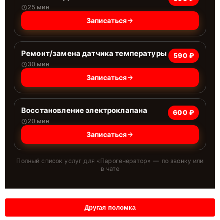
25 мин
Записаться
Ремонт/замена датчика температуры
590 ₽
30 мин
Записаться
Восстановление электроклапана
600 ₽
20 мин
Записаться
Полный список услуг для «
Парогенератор
» — по звонку или
в чате
Другая поломка