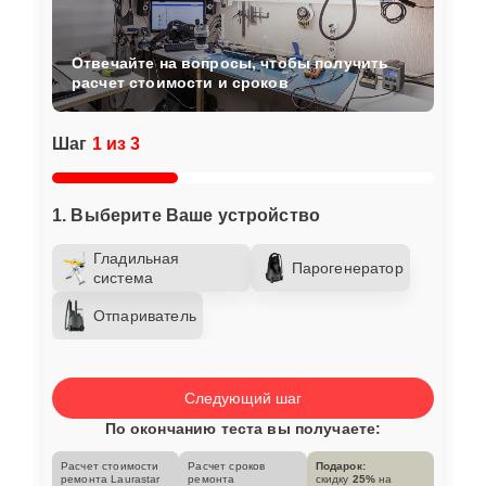
Отвечайте на вопросы, чтобы получить
расчет стоимости и сроков
Шаг
1 из 3
1. Выберите Ваше устройство
Гладильная
Парогенератор
система
Отпариватель
Следующий шаг
По окончанию теста вы получаете:
Расчет стоимости
Расчет сроков
Подарок:
ремонта Laurastar
ремонта
скидку
25%
на