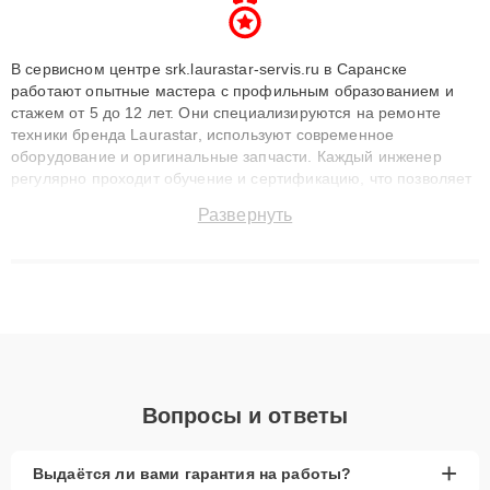
В сервисном центре srk.laurastar-servis.ru в Саранске
работают опытные мастера с профильным образованием и
стажем от 5 до 12 лет. Они специализируются на ремонте
техники бренда Laurastar, используют современное
оборудование и оригинальные запчасти. Каждый инженер
регулярно проходит обучение и сертификацию, что позволяет
быстро и точноdiagnostikировать поломки и восстанавливать
Развернуть
технику с сохранением гарантии до 3 лет. Наши мастера
решают сложные случаи: от замены матриц и материнских
плат до ремонта после залития и восстановления данных.
Благодаря высокой квалификации и ответственному подходу
клиенты получают быстрый, качественный ремонт и понятные
объяснения по результатам диагностики.
Вопросы и ответы
+
Выдаётся ли вами гарантия на работы?